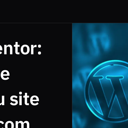
ntor:
 e
 site
 com