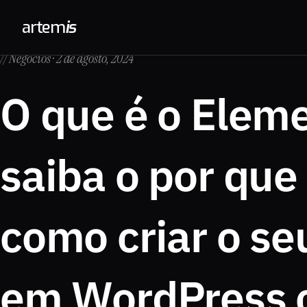
arte
m
is
// Negócios · 2 de agosto, 2024
O que é o Eleme
saiba o por que
como criar o seu
em WordPress