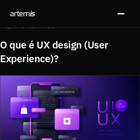
arte
m
is
// Negócios · 27 de janeiro, 2026
O que é UX design (User
Experience)?