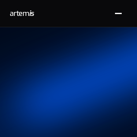
arte
m
is