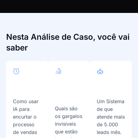
Nesta Análise de Caso, você vai
saber
Redução
Identificar
Ver um
do Tempo
onde
case real
de Venda
Aplicar no
de IA
Comercial
Como usar
Um Sistema
Quais são
IA para
de que
os gargalos
encurtar o
atende mais
invisíveis
processo
de 5.000
que estão
de vendas
leads mês.