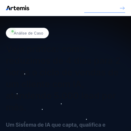
Libere seu acesso
Análise de Caso
Veja prática: como
reduzimos de 4 dias para 2
horas o ciclo de vendas de
um cliente com IA,
atendendo 5.000 lead por
mês.
Um Sistema de IA que capta, qualifica e