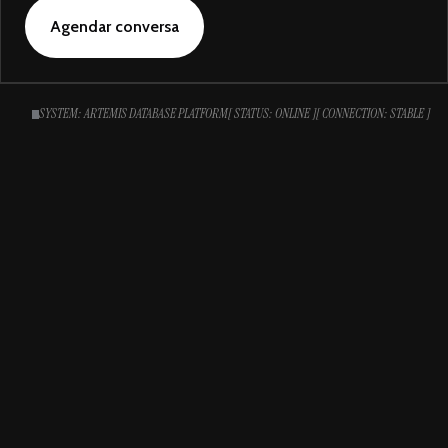
Agendar conversa
SYSTEM: ARTEMIS DATABASE PLATFORM
[ STATUS: ONLINE ]
[ CONNECTION: STABLE ]
Próximo passo
Pronto para mapear
o que sua
operação está perdendo?
Nós identificamos os processos com maior custo de tempo
e mão de obra e apresentamos um plano concreto de
automação —
sem custo inicial.
Agendar uma conversa